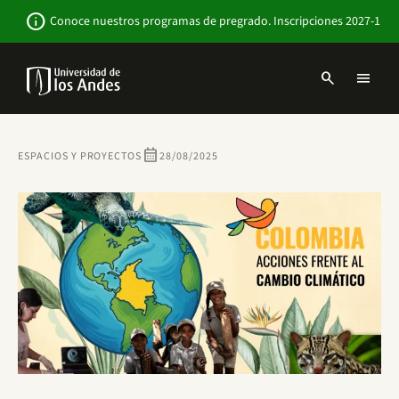
Pasar
Newsbar
info
Conoce nuestros programas de pregrado. Inscripciones 2027-1
al
contenido
principal
search
menu
Menu
links
Navbar
-
Sitio
calendar_month
ESPACIOS Y PROYECTOS
28/08/2025
Institucional