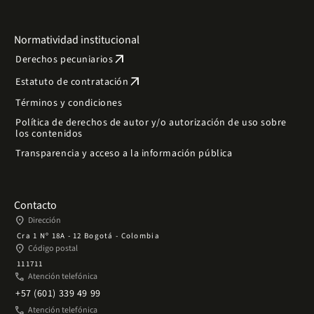
Normatividad institucional
arrow_outward
Derechos pecuniarios
arrow_outward
Estatuto de contratación
Términos y condiciones
Política de derechos de autor y/o autorización de uso sobre
los contenidos
Transparencia y acceso a la información pública
Contacto
place
Dirección
Cra 1 Nº 18A - 12 Bogotá - Colombia
place
Código postal
111711
phone
Atención telefónica
+57 (601) 339 49 99
phone
Atención telefónica