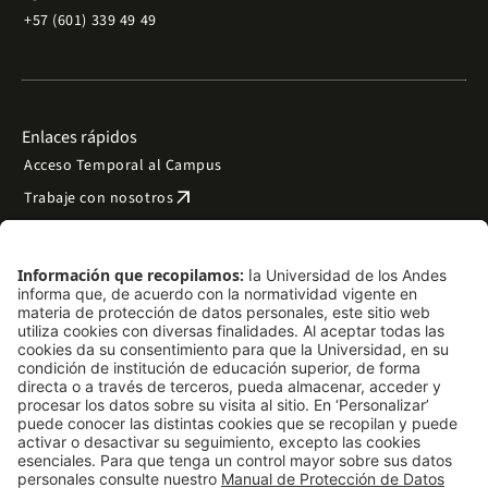
+57 (601) 339 49 49
Enlaces rápidos
Acceso Temporal al Campus
arrow_outward
Trabaje con nosotros
arrow_outward
Emergencias
Preguntas frecuentes
arrow_outward
Filantropía y donaciones
arrow_outward
Mapa del sitio
Síguenos
LinkedIn
Instagram