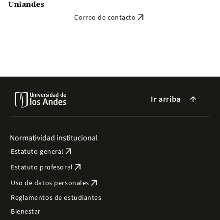
Uniandes
arrow_outward
Correo de contacto
Ir arriba
arrow_forward
Normatividad institucional
arrow_outward
Estatuto general
arrow_outward
Estatuto profesoral
arrow_outward
Uso de datos personales
Reglamentos de estudiantes
Bienestar