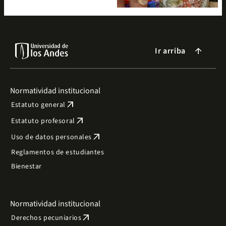
Ir arriba
arrow_forward
Normatividad institucional
arrow_outward
Estatuto general
arrow_outward
Estatuto profesoral
arrow_outward
Uso de datos personales
Reglamentos de estudiantes
Bienestar
Normatividad institucional
arrow_outward
Derechos pecuniarios