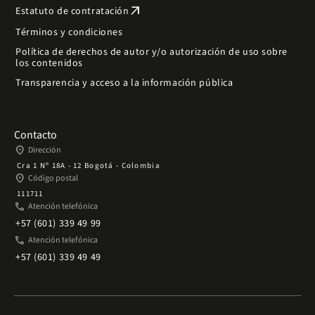
arrow_outward
Estatuto de contratación
Términos y condiciones
Política de derechos de autor y/o autorización de uso sobre
los contenidos
Transparencia y acceso a la información pública
Contacto
place
Dirección
Cra 1 Nº 18A - 12 Bogotá - Colombia
place
Código postal
111711
phone
Atención telefónica
+57 (601) 339 49 99
phone
Atención telefónica
+57 (601) 339 49 49