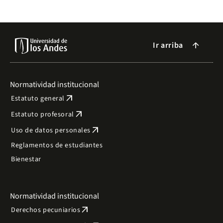
Ir arriba
arrow_forward
Normatividad institucional
arrow_outward
Estatuto general
arrow_outward
Estatuto profesoral
arrow_outward
Uso de datos personales
Reglamentos de estudiantes
Bienestar
Normatividad institucional
arrow_outward
Derechos pecuniarios