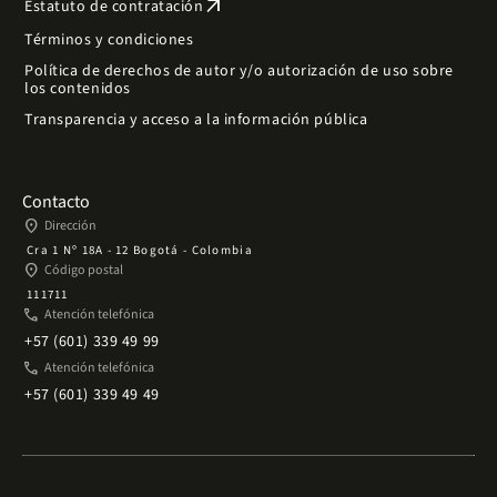
arrow_outward
Estatuto de contratación
Términos y condiciones
Política de derechos de autor y/o autorización de uso sobre
los contenidos
Transparencia y acceso a la información pública
Contacto
place
Dirección
Cra 1 Nº 18A - 12 Bogotá - Colombia
place
Código postal
111711
phone
Atención telefónica
+57 (601) 339 49 99
phone
Atención telefónica
+57 (601) 339 49 49