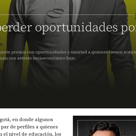
 perder oportunidades po
 gente premia con oportunidades y amistad a quienes tienen acent
onan con estrato socioeconómico bajo.
Remote video URL
gotá, en donde algunos
par de perfiles a quienes
 el nivel de educación, los