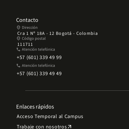
Contacto
place
Dirección
Cra 1 Nº 18A - 12 Bogotá - Colombia
place
Código postal
111711
phone
Atención telefónica
+57 (601) 339 49 99
phone
Atención telefónica
+57 (601) 339 49 49
Enlaces rápidos
Acceso Temporal al Campus
Trabaje con nosotros
arrow_outward