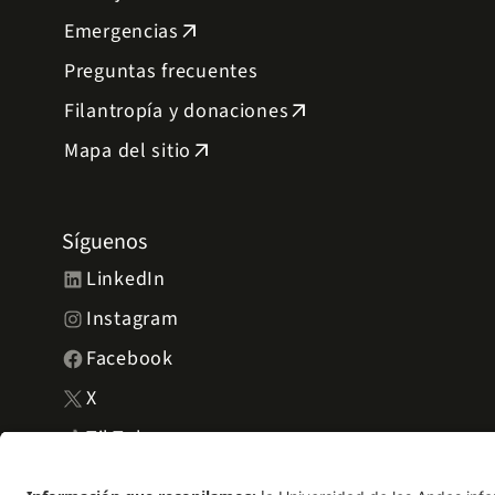
Emergencias
arrow_outward
Preguntas frecuentes
Filantropía y donaciones
arrow_outward
Mapa del sitio
arrow_outward
Síguenos
LinkedIn
Instagram
Facebook
X
TikTok
YouTube