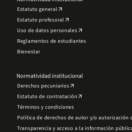
Estatuto general
arrow_outward
Estatuto profesoral
arrow_outward
Uso de datos personales
arrow_outward
Reglamentos de estudiantes
Bienestar
Normatividad institucional
Derechos pecuniarios
arrow_outward
Estatuto de contratación
arrow_outward
Términos y condiciones
Política de derechos de autor y/o autorización
Transparencia y acceso a la información públic