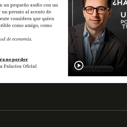
 en un pequeño audio con un
 un premio al acento de
a gente considera que quien
ferible como amigo, como
ultad de economía.
ara no perder
play_circle
a Palacios Oficial