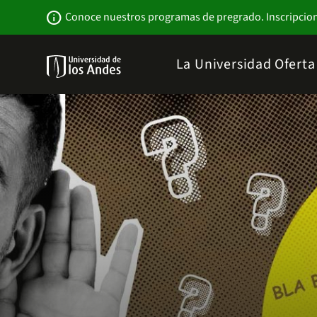
Pasar
Newsbar
info
Conoce nuestros programas de pregrado. Inscripcio
al
contenido
principal
Menu
La Universidad
Ofert
links
Navbar
-
Sitio
Institucional