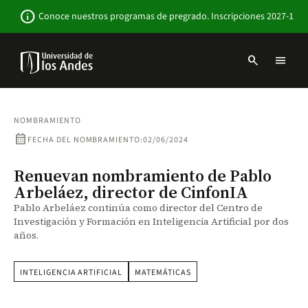
Pasar
Newsbar
info
Conoce nuestros programas de pregrado. Inscripciones 2027-1
al
contenido
principal
search
menu
Menu
links
Navbar
-
Sitio
NOMBRAMIENTO
Institucional
calendar_month
FECHA DEL NOMBRAMIENTO:
02/06/2024
Renuevan nombramiento de Pablo
Arbeláez, director de CinfonIA
Pablo Arbeláez continúa como director del Centro de
Investigación y Formación en Inteligencia Artificial por dos
años.
INTELIGENCIA ARTIFICIAL
MATEMÁTICAS