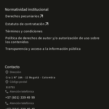
Normatividad institucional
arrow_outward
Derechos pecuniarios
arrow_outward
Estatuto de contratación
Términos y condiciones
Política de derechos de autor y/o autorización de uso sobre
los contenidos
Transparencia y acceso a la información pública
Contacto
place
Dirección
Cra 1 Nº 18A - 12 Bogotá - Colombia
place
Código postal
111711
phone
Atención telefónica
+57 (601) 339 49 99
phone
Atención telefónica