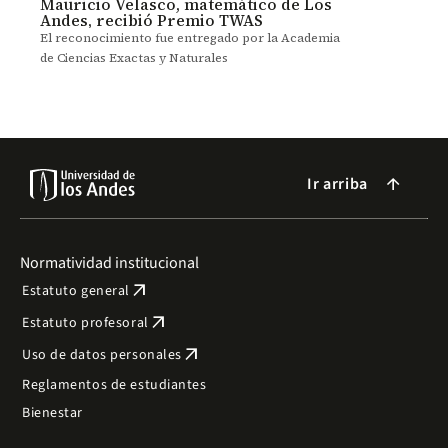
Mauricio Velasco, matemático de Los
Andes, recibió Premio TWAS
El reconocimiento fue entregado por la Academia
de Ciencias Exactas y Naturales
Ir arriba
arrow_forward
Normatividad institucional
arrow_outward
Estatuto general
arrow_outward
Estatuto profesoral
arrow_outward
Uso de datos personales
Reglamentos de estudiantes
Bienestar