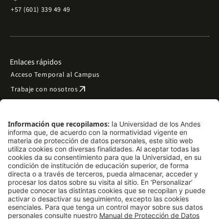
+57 (601) 339 49 49
Enlaces rápidos
Acceso Temporal al Campus
arrow_outward
Trabaje con nosotros
arrow_outward
Emergencias
Preguntas frecuentes
arrow_outward
Filantropía y donaciones
arrow_outward
Mapa del sitio
Síguenos
LinkedIn
Instagram