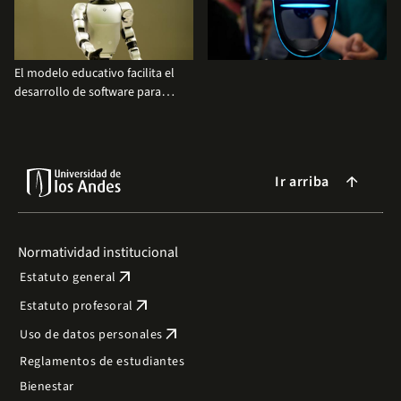
El modelo educativo facilita el
desarrollo de software para
programar nuevas funciones y
ampliar las capacidades del
sistema
Ir arriba
arrow_forward
Normatividad institucional
arrow_outward
Estatuto general
arrow_outward
Estatuto profesoral
arrow_outward
Uso de datos personales
Reglamentos de estudiantes
Bienestar