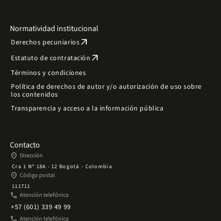
Normatividad institucional
arrow_outward
Derechos pecuniarios
arrow_outward
Estatuto de contratación
Términos y condiciones
Política de derechos de autor y/o autorización de uso sobre
los contenidos
Transparencia y acceso a la información pública
Contacto
place
Dirección
Cra 1 Nº 18A - 12 Bogotá - Colombia
place
Código postal
111711
phone
Atención telefónica
+57 (601) 339 49 99
phone
Atención telefónica