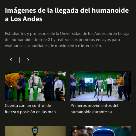
Imágenes de la llegada del humanoide
a Los Andes
Estudiantes y profesores de la Universidad de los Andes abren la caja
del humanoide Unitree G1 y realizan sus primeros ensayos para
evaluar sus capacidades de movimiento e interacción.
chevron_left
chevron_right
Cuenta con un control de
Primeros movimientos del
fuerza y posición en las manos
humanoide durante su
para una manipulación de
demostración.
objetos más precisa.