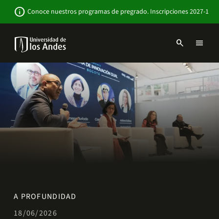
Pasar
Newsbar
info
Conoce nuestros programas de pregrado. Inscripciones 2027-1
al
contenido
principal
search
menu
Menu
links
Navbar
-
Sitio
Institucional
A PROFUNDIDAD
18/06/2026