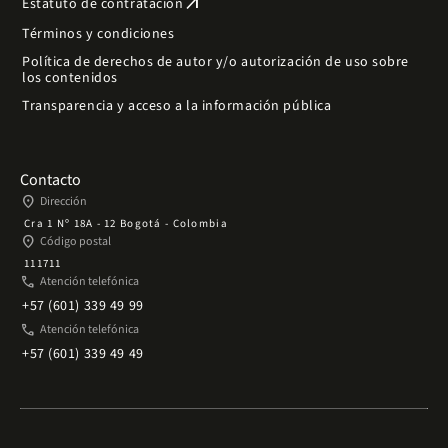
arrow_outward
Estatuto de contratación
Términos y condiciones
Política de derechos de autor y/o autorización de uso sobre
los contenidos
Transparencia y acceso a la información pública
Contacto
place
Dirección
Cra 1 Nº 18A - 12 Bogotá - Colombia
place
Código postal
111711
phone
Atención telefónica
+57 (601) 339 49 99
phone
Atención telefónica
+57 (601) 339 49 49