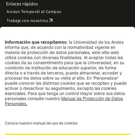
Enlaces rápidos
Acceso Temporal al Campus
arrow_outward
Trabaje con nosotros
arrow_outward
Emergencias
Preguntas frecuentes
arrow_outward
Filantropía y donaciones
arrow_outward
Mapa del sitio
Síguenos
LinkedIn
Instagram
Facebook
X
TikTok
YouTube