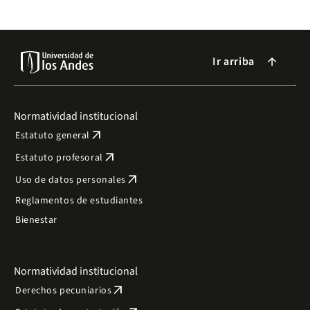
Ir arriba
arrow_forward
Normatividad institucional
arrow_outward
Estatuto general
arrow_outward
Estatuto profesoral
arrow_outward
Uso de datos personales
Reglamentos de estudiantes
Bienestar
Normatividad institucional
arrow_outward
Derechos pecuniarios