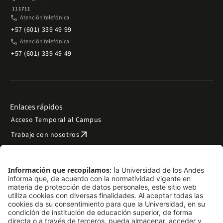
111711
phone
Atención telefónica
+57 (601) 339 49 99
phone
Atención telefónica
+57 (601) 339 49 49
Enlaces rápidos
Acceso Temporal al Campus
arrow_outward
Trabaje con nosotros
arrow_outward
Emergencias
Preguntas frecuentes
arrow_outward
Filantropía y donaciones
arrow_outward
Mapa del sitio