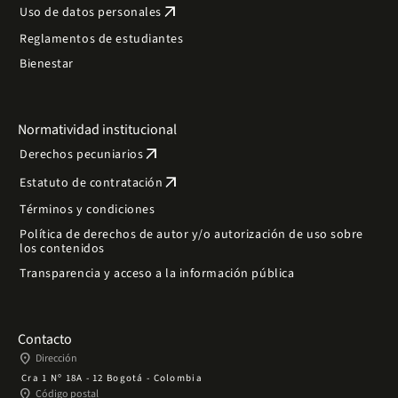
arrow_outward
Uso de datos personales
Reglamentos de estudiantes
Bienestar
Normatividad institucional
arrow_outward
Derechos pecuniarios
arrow_outward
Estatuto de contratación
Términos y condiciones
Política de derechos de autor y/o autorización de uso sobre
los contenidos
Transparencia y acceso a la información pública
Contacto
place
Dirección
Cra 1 Nº 18A - 12 Bogotá - Colombia
place
Código postal