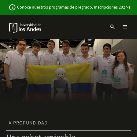
Pasar
Newsbar
info
Conoce nuestros programas de pregrado. Inscripciones 2027-1
al
contenido
principal
search
menu
Menu
links
Navbar
-
Sitio
Institucional
A PROFUNDIDAD