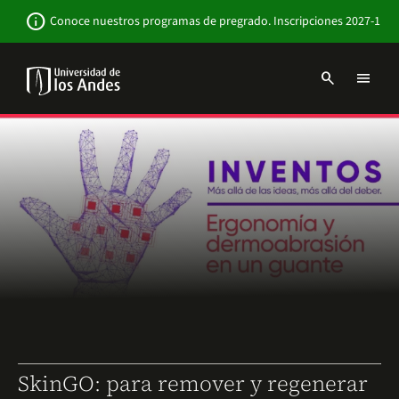
Pasar
Newsbar
info
Conoce nuestros programas de pregrado. Inscripciones 2027-1
al
contenido
principal
search
menu
Menu
links
Navbar
-
Sitio
Institucional
SkinGO: para remover y regenerar