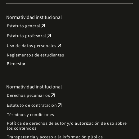
Normatividad institucional
arrow_outward
Estatuto general
arrow_outward
Estatuto profesoral
arrow_outward
Uso de datos personales
Reglamentos de estudiantes
Bienestar
Normatividad institucional
arrow_outward
Derechos pecuniarios
arrow_outward
Estatuto de contratación
Términos y condiciones
Política de derechos de autor y/o autorización de uso sobre
los contenidos
Transparencia y acceso a la información pública