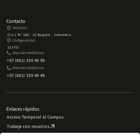
Contacto
place
Dirección
Cra 1 Nº 18A - 12 Bogotá - Colombia
place
Código postal
111711
phone
Atención telefónica
+57 (601) 339 49 99
phone
Atención telefónica
+57 (601) 339 49 49
Enlaces rápidos
Acceso Temporal al Campus
arrow_outward
Trabaje con nosotros
arrow_outward
Emergencias