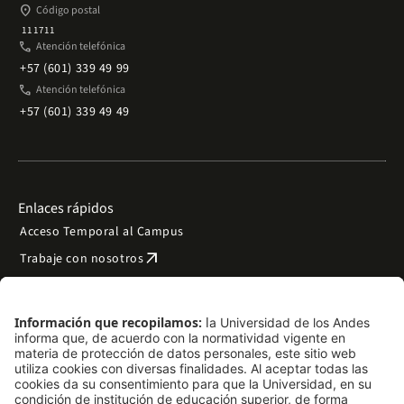
place
Código postal
111711
phone
Atención telefónica
+57 (601) 339 49 99
phone
Atención telefónica
+57 (601) 339 49 49
Enlaces rápidos
Acceso Temporal al Campus
arrow_outward
Trabaje con nosotros
arrow_outward
Emergencias
Preguntas frecuentes
arrow_outward
Filantropía y donaciones
arrow_outward
Mapa del sitio