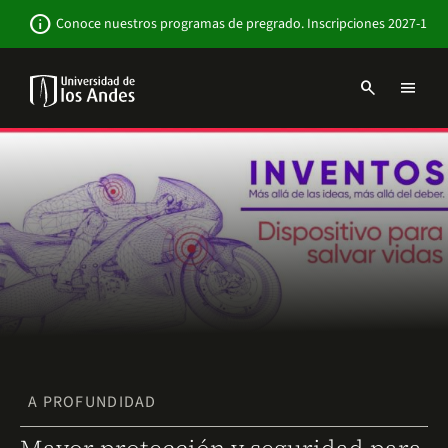
Pasar
Newsbar
info
Conoce nuestros programas de pregrado. Inscripciones 2027-1
al
contenido
principal
search
menu
Menu
links
Navbar
-
Sitio
Institucional
A PROFUNDIDAD