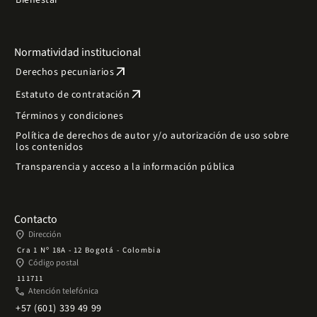
Bienestar
Normatividad institucional
arrow_outward
Derechos pecuniarios
arrow_outward
Estatuto de contratación
Términos y condiciones
Política de derechos de autor y/o autorización de uso sobre
los contenidos
Transparencia y acceso a la información pública
Contacto
place
Dirección
Cra 1 Nº 18A - 12 Bogotá - Colombia
place
Código postal
111711
phone
Atención telefónica
+57 (601) 339 49 99