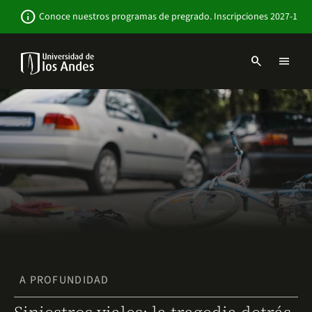
Pasar
Newsbar
info
Conoce nuestros programas de pregrado. Inscripciones 2027-1
al
contenido
principal
search
menu
Menu
links
Navbar
-
Sitio
Institucional
A PROFUNDIDAD