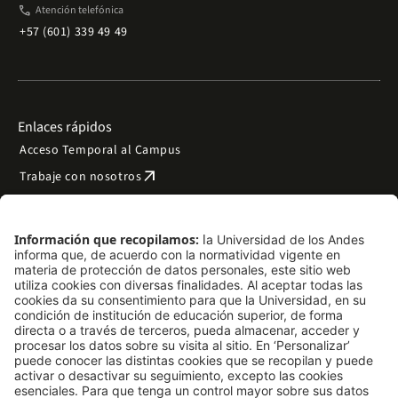
phone
Atención telefónica
+57 (601) 339 49 49
Enlaces rápidos
Acceso Temporal al Campus
arrow_outward
Trabaje con nosotros
arrow_outward
Emergencias
Preguntas frecuentes
arrow_outward
Filantropía y donaciones
arrow_outward
Mapa del sitio
Síguenos
LinkedIn