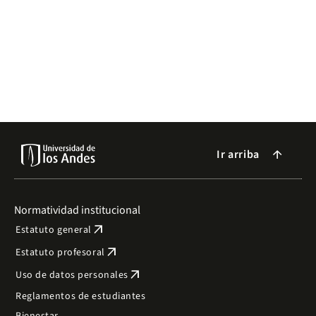
Ir arriba
arrow_forward
Normatividad institucional
arrow_outward
Estatuto general
arrow_outward
Estatuto profesoral
arrow_outward
Uso de datos personales
Reglamentos de estudiantes