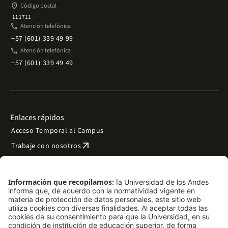
place
Código postal
111711
phone
Atención telefónica
+57 (601) 339 49 99
phone
Atención telefónica
+57 (601) 339 49 49
Enlaces rápidos
Acceso Temporal al Campus
arrow_outward
Trabaje con nosotros
arrow_outward
Emergencias
Preguntas frecuentes
arrow_outward
Filantropía y donaciones
arrow_outward
Mapa del sitio