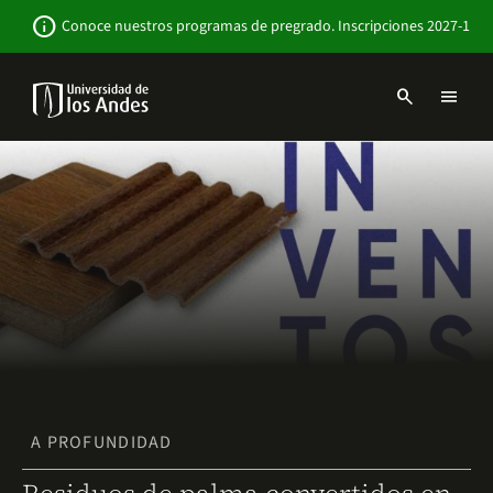
Pasar
Newsbar
info
Conoce nuestros programas de pregrado. Inscripciones 2027-1
al
contenido
principal
search
menu
Menu
links
Navbar
-
Sitio
Institucional
A PROFUNDIDAD