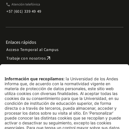
phone
Atención telefónica
+57 (601) 339 49 49
Enlaces rápidos
Acceso Temporal al Campus
arrow_outward
Trabaje con nosotros
arrow_outward
Emergencias
Preguntas frecuentes
arrow_outward
Filantropía y donaciones
arrow_outward
Mapa del sitio
Síguenos
LinkedIn