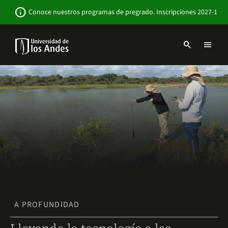
Pasar
Newsbar
info
Conoce nuestros programas de pregrado. Inscripciones 2027-1
al
contenido
principal
search
menu
Menu
links
Navbar
-
Sitio
Institucional
A PROFUNDIDAD