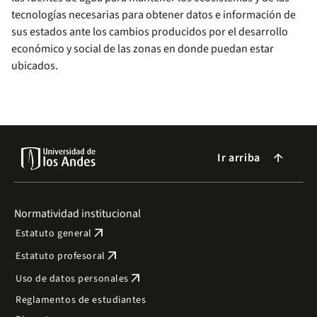
tecnologías necesarias para obtener datos e información de
sus estados ante los cambios producidos por el desarrollo
económico y social de las zonas en donde puedan estar
ubicados.
Ir arriba
arrow_forward
Normatividad institucional
arrow_outward
Estatuto general
arrow_outward
Estatuto profesoral
arrow_outward
Uso de datos personales
Reglamentos de estudiantes