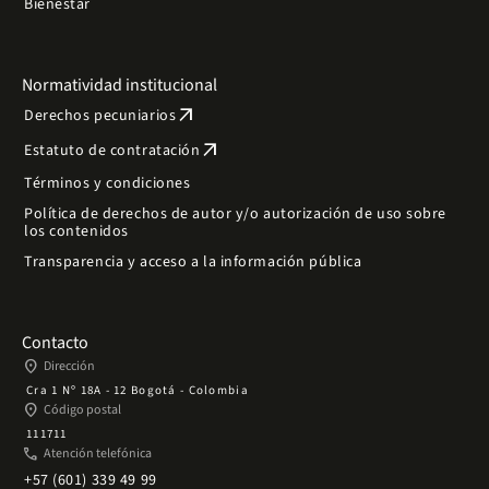
Bienestar
Normatividad institucional
arrow_outward
Derechos pecuniarios
arrow_outward
Estatuto de contratación
Términos y condiciones
Política de derechos de autor y/o autorización de uso sobre
los contenidos
Transparencia y acceso a la información pública
Contacto
place
Dirección
Cra 1 Nº 18A - 12 Bogotá - Colombia
place
Código postal
111711
phone
Atención telefónica
+57 (601) 339 49 99