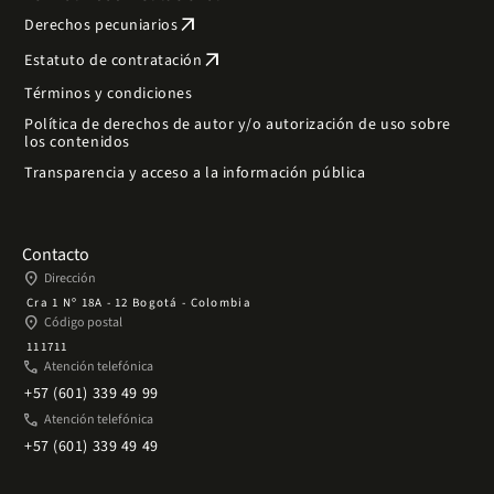
arrow_outward
Derechos pecuniarios
arrow_outward
Estatuto de contratación
Términos y condiciones
Política de derechos de autor y/o autorización de uso sobre
los contenidos
Transparencia y acceso a la información pública
Contacto
place
Dirección
Cra 1 Nº 18A - 12 Bogotá - Colombia
place
Código postal
111711
phone
Atención telefónica
+57 (601) 339 49 99
phone
Atención telefónica
+57 (601) 339 49 49