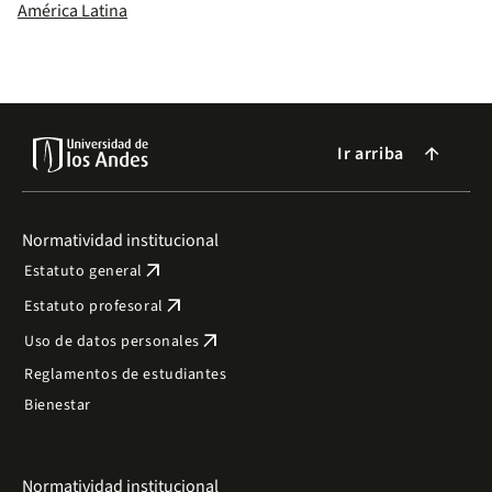
América Latina
Ir arriba
arrow_forward
Normatividad institucional
arrow_outward
Estatuto general
arrow_outward
Estatuto profesoral
arrow_outward
Uso de datos personales
Reglamentos de estudiantes
Bienestar
Normatividad institucional