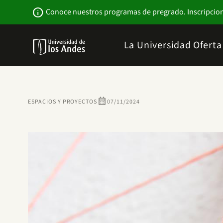
Pasar
Newsbar
info
Conoce nuestros programas de pregrado. Inscripcio
al
contenido
principal
Menu
La Universidad
Ofert
links
Navbar
-
Sitio
Institucional
calendar_month
ESPACIOS Y PROYECTOS
07/11/2024