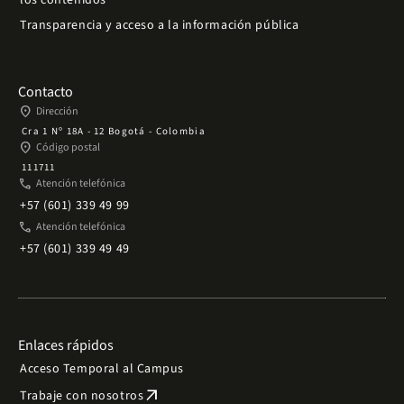
los contenidos
Transparencia y acceso a la información pública
Contacto
place
Dirección
Cra 1 Nº 18A - 12 Bogotá - Colombia
place
Código postal
111711
phone
Atención telefónica
+57 (601) 339 49 99
phone
Atención telefónica
+57 (601) 339 49 49
Enlaces rápidos
Acceso Temporal al Campus
arrow_outward
Trabaje con nosotros