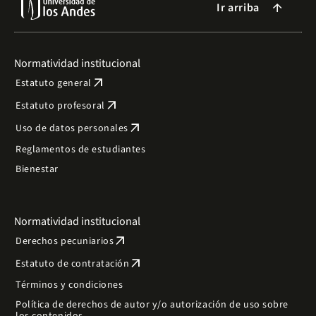
Ir arriba
arrow_forward
Normatividad institucional
arrow_outward
Estatuto general
arrow_outward
Estatuto profesoral
arrow_outward
Uso de datos personales
Reglamentos de estudiantes
Bienestar
Normatividad institucional
arrow_outward
Derechos pecuniarios
arrow_outward
Estatuto de contratación
Términos y condiciones
Política de derechos de autor y/o autorización de uso sobre