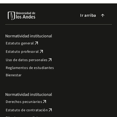
Ir arriba
arrow_forward
Normatividad institucional
arrow_outward
Estatuto general
arrow_outward
Estatuto profesoral
arrow_outward
Uso de datos personales
Reglamentos de estudiantes
Bienestar
Normatividad institucional
arrow_outward
Derechos pecuniarios
arrow_outward
Estatuto de contratación