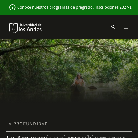
Pasar
Newsbar
info
Conoce nuestros programas de pregrado. Inscripciones 2027-1
al
contenido
principal
search
menu
Menu
links
Navbar
-
Sitio
Institucional
A PROFUNDIDAD