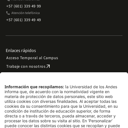
+57 (601) 339 49 99
phone
Atención telefónica
+57 (601) 339 49 49
Enlaces rápidos
Acceso Temporal al Campus
arrow_outward
Trabaje con nosotros
arrow_outward
Emergencias
Preguntas frecuentes
arrow_outward
Filantropía y donaciones
arrow_outward
Mapa del sitio
Síguenos