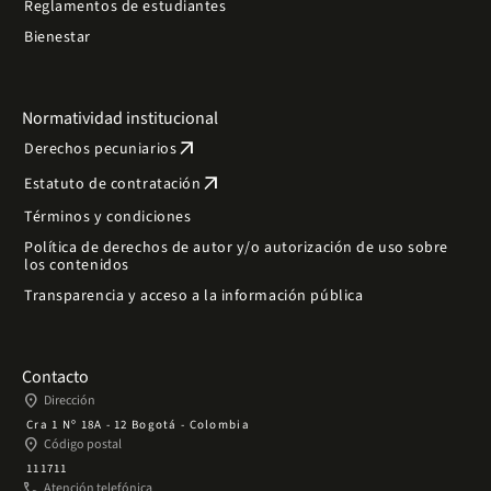
Reglamentos de estudiantes
Bienestar
Normatividad institucional
arrow_outward
Derechos pecuniarios
arrow_outward
Estatuto de contratación
Términos y condiciones
Política de derechos de autor y/o autorización de uso sobre
los contenidos
Transparencia y acceso a la información pública
Contacto
place
Dirección
Cra 1 Nº 18A - 12 Bogotá - Colombia
place
Código postal
111711
phone
Atención telefónica