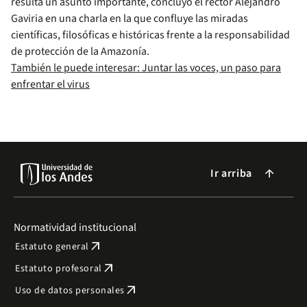
resulta un asunto importante, concluyó el rector Alejandro
Gaviria en una charla en la que confluye las miradas
científicas, filosóficas e históricas frente a la responsabilidad
de protección de la Amazonía.
También le puede interesar: Juntar las voces, un paso para
enfrentar el virus
Ir arriba
arrow_forward
Normatividad institucional
arrow_outward
Estatuto general
arrow_outward
Estatuto profesoral
arrow_outward
Uso de datos personales