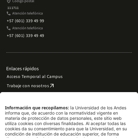
place
Código postal
111711
phone
Atención telefónica
+57 (601) 339 49 99
phone
Atención telefónica
+57 (601) 339 49 49
Enlaces rápidos
Acceso Temporal al Campus
arrow_outward
Trabaje con nosotros
arrow_outward
Emergencias
Preguntas frecuentes
arrow_outward
Filantropía y donaciones
arrow_outward
Mapa del sitio