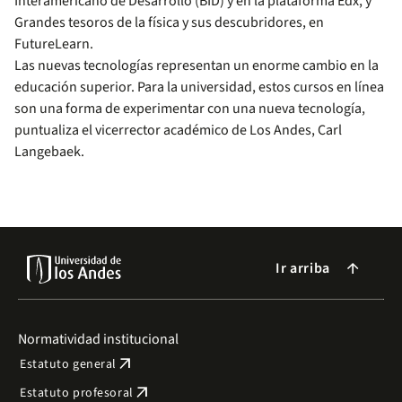
Interamericano de Desarrollo (BID) y en la plataforma Edx, y
Grandes tesoros de la física y sus descubridores, en
FutureLearn.
Las nuevas tecnologías representan un enorme cambio en la
educación superior. Para la universidad, estos cursos en línea
son una forma de experimentar con una nueva tecnología,
puntualiza el vicerrector académico de Los Andes, Carl
Langebaek.
Ir arriba
arrow_forward
Normatividad institucional
arrow_outward
Estatuto general
arrow_outward
Estatuto profesoral