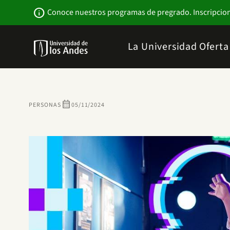
Pasar
Newsbar
info
Conoce nuestros programas de pregrado. Inscripcio
al
contenido
principal
Menu
La Universidad
Ofert
links
Navbar
-
Sitio
Institucional
calendar_month
PERSONAS
05/11/2024