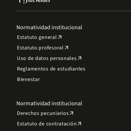
Normatividad institucional
Estatuto general
arrow_outward
Estatuto profesoral
arrow_outward
Uso de datos personales
arrow_outward
Reglamentos de estudiantes
Bienestar
Normatividad institucional
Derechos pecuniarios
arrow_outward
Estatuto de contratación
arrow_outward