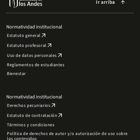
Ir arriba
arrow_forward
Normatividad institucional
arrow_outward
Estatuto general
arrow_outward
Estatuto profesoral
arrow_outward
Uso de datos personales
Reglamentos de estudiantes
Bienestar
Normatividad institucional
arrow_outward
Derechos pecuniarios
arrow_outward
Estatuto de contratación
Términos y condiciones
Política de derechos de autor y/o autorización de uso sobre
los contenidos