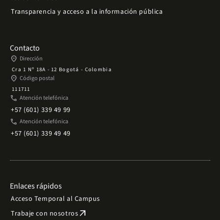
Transparencia y acceso a la información pública
Contacto
place
Dirección
Cra 1 Nº 18A - 12 Bogotá - Colombia
place
Código postal
111711
phone
Atención telefónica
+57 (601) 339 49 99
phone
Atención telefónica
+57 (601) 339 49 49
Enlaces rápidos
Acceso Temporal al Campus
arrow_outward
Trabaje con nosotros