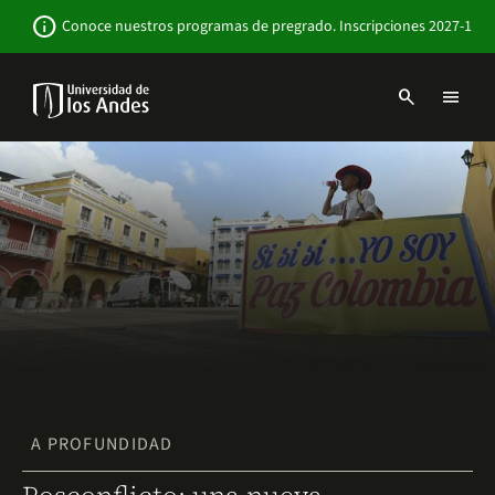
Pasar
Newsbar
info
Conoce nuestros programas de pregrado. Inscripciones 2027-1
al
contenido
principal
search
menu
Menu
links
Navbar
-
Sitio
Institucional
A PROFUNDIDAD