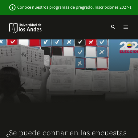
Pasar
Newsbar
info
Conoce nuestros programas de pregrado. Inscripciones 2027-1
al
contenido
principal
search
menu
Menu
links
Navbar
-
Sitio
Institucional
¿Se puede confiar en las encuestas