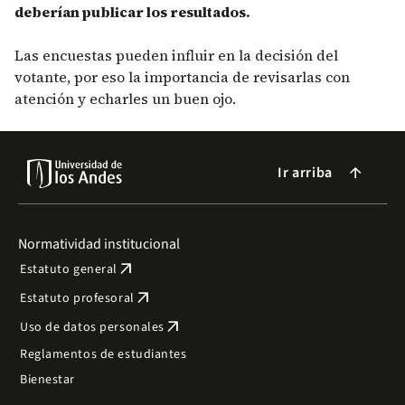
deberían publicar los resultados.
Las encuestas pueden influir en la decisión del
votante, por eso la importancia de revisarlas con
atención y echarles un buen ojo.
Ir arriba
arrow_forward
Normatividad institucional
arrow_outward
Estatuto general
arrow_outward
Estatuto profesoral
arrow_outward
Uso de datos personales
Reglamentos de estudiantes
Bienestar