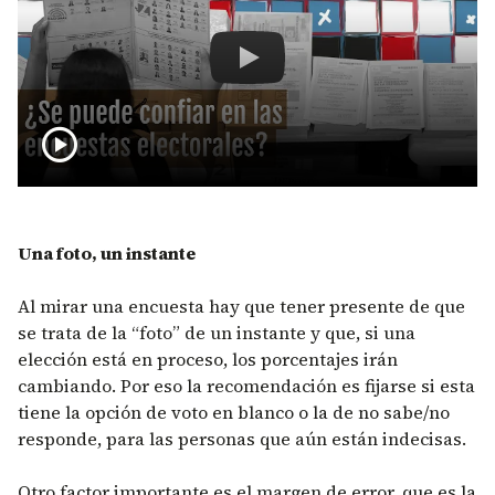
¿Se puede confiar en las encues
play_circle
Una foto, un instante
Al mirar una encuesta hay que tener presente de que
se trata de la “foto” de un instante y que, si una
elección está en proceso, los porcentajes irán
cambiando. Por eso la recomendación es fijarse si esta
tiene la opción de voto en blanco o la de no sabe/no
responde, para las personas que aún están indecisas.
Otro factor importante es el margen de error, que es la