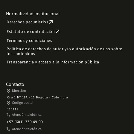
Normatividad institucional
arrow_outward
Derechos pecuniarios
arrow_outward
Estatuto de contratación
Términos y condiciones
Política de derechos de autor y/o autorización de uso sobre
los contenidos
Transparencia y acceso a la información pública
Contacto
place
Dirección
Cra 1 Nº 18A - 12 Bogotá - Colombia
place
Código postal
111711
phone
Atención telefónica
+57 (601) 339 49 99
phone
Atención telefónica