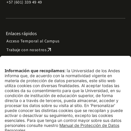
+57 (601) 339 49 49
Enlaces rápidos
Acceso Temporal al Campus
arrow_outward
Trabaje con nosotros
arrow_outward
Emergencias
Preguntas frecuentes
arrow_outward
Filantropía y donaciones
arrow_outward
Mapa del sitio
Síguenos
LinkedIn
Instagram