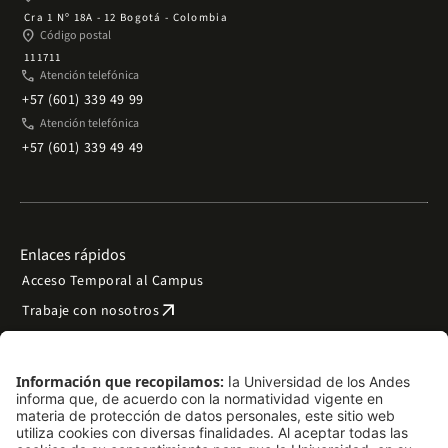
Cra 1 Nº 18A - 12 Bogotá - Colombia
place
Código postal
111711
phone
Atención telefónica
+57 (601) 339 49 99
phone
Atención telefónica
+57 (601) 339 49 49
Enlaces rápidos
Acceso Temporal al Campus
arrow_outward
Trabaje con nosotros
arrow_outward
Emergencias
Preguntas frecuentes
arrow_outward
Filantropía y donaciones
arrow_outward
Mapa del sitio