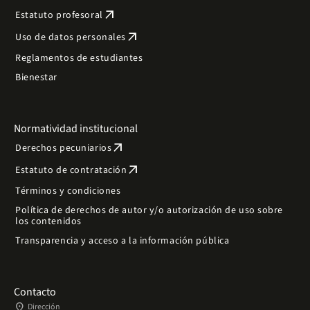
arrow_outward
Estatuto profesoral
arrow_outward
Uso de datos personales
Reglamentos de estudiantes
Bienestar
Normatividad institucional
arrow_outward
Derechos pecuniarios
arrow_outward
Estatuto de contratación
Términos y condiciones
Política de derechos de autor y/o autorización de uso sobre
los contenidos
Transparencia y acceso a la información pública
Contacto
place
Dirección