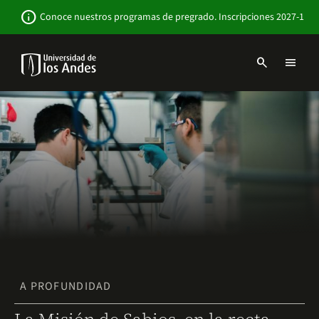
Pasar
Newsbar
info
Conoce nuestros programas de pregrado. Inscripciones 2027-1
al
contenido
principal
search
menu
Menu
links
Navbar
-
Sitio
Institucional
A PROFUNDIDAD