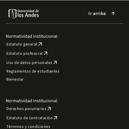
Ir arriba
arrow_forward
Normatividad institucional
arrow_outward
Estatuto general
arrow_outward
Estatuto profesoral
arrow_outward
Uso de datos personales
Reglamentos de estudiantes
Bienestar
Normatividad institucional
arrow_outward
Derechos pecuniarios
arrow_outward
Estatuto de contratación
Términos y condiciones