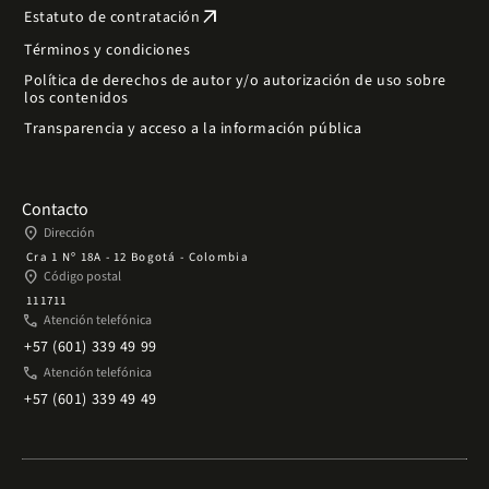
arrow_outward
Estatuto de contratación
Términos y condiciones
Política de derechos de autor y/o autorización de uso sobre
los contenidos
Transparencia y acceso a la información pública
Contacto
place
Dirección
Cra 1 Nº 18A - 12 Bogotá - Colombia
place
Código postal
111711
phone
Atención telefónica
+57 (601) 339 49 99
phone
Atención telefónica
+57 (601) 339 49 49