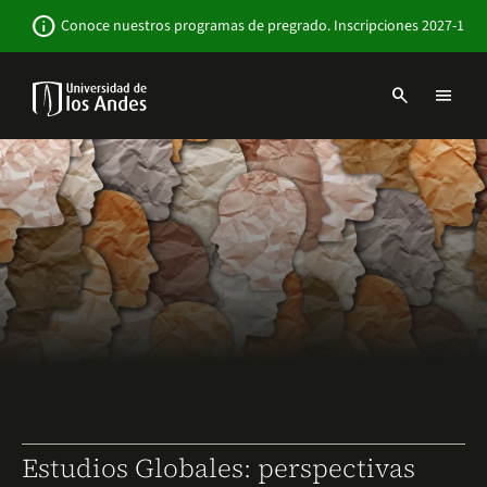
Pasar
Newsbar
info
Conoce nuestros programas de pregrado. Inscripciones 2027-1
al
contenido
principal
search
menu
Menu
links
Navbar
-
Sitio
Institucional
Estudios Globales: perspectivas