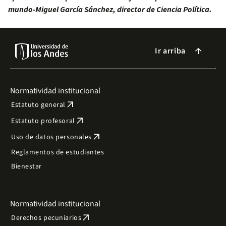
mundo-Miguel García Sánchez, director de Ciencia Política.
Ir arriba
arrow_forward
Normatividad institucional
arrow_outward
Estatuto general
arrow_outward
Estatuto profesoral
arrow_outward
Uso de datos personales
Reglamentos de estudiantes
Bienestar
Normatividad institucional
arrow_outward
Derechos pecuniarios