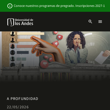
Pasar
Newsbar
info
Conoce nuestros programas de pregrado. Inscripciones 2027-1
al
contenido
principal
search
menu
Menu
links
Navbar
-
Sitio
Institucional
A PROFUNDIDAD
22/05/2026