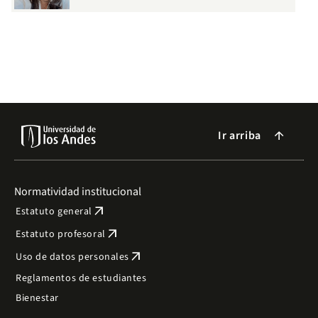
Ir arriba
arrow_forward
Normatividad institucional
arrow_outward
Estatuto general
arrow_outward
Estatuto profesoral
arrow_outward
Uso de datos personales
Reglamentos de estudiantes
Bienestar