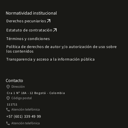
Normatividad institucional
arrow_outward
Derechos pecuniarios
arrow_outward
Estatuto de contratación
Términos y condiciones
Política de derechos de autor y/o autorización de uso sobre
los contenidos
Transparencia y acceso a la información pública
Contacto
place
Dirección
Cra 1 Nº 18A - 12 Bogotá - Colombia
place
Código postal
111711
phone
Atención telefónica
+57 (601) 339 49 99
phone
Atención telefónica