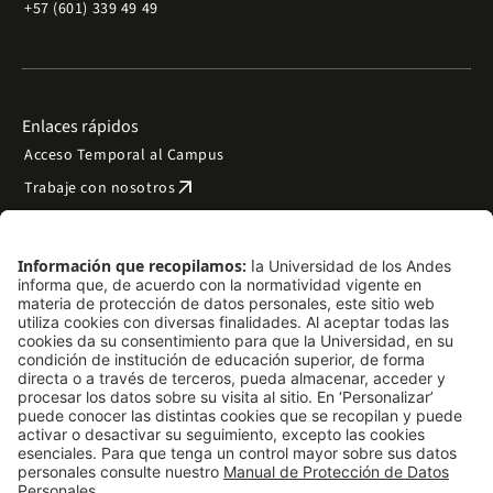
+57 (601) 339 49 49
Enlaces rápidos
Acceso Temporal al Campus
arrow_outward
Trabaje con nosotros
arrow_outward
Emergencias
Preguntas frecuentes
arrow_outward
Filantropía y donaciones
arrow_outward
Mapa del sitio
Síguenos
LinkedIn
Instagram