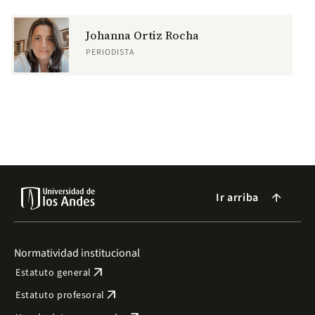
Johanna Ortiz Rocha
PERIODISTA
Ir arriba
arrow_forward
Normatividad institucional
arrow_outward
Estatuto general
arrow_outward
Estatuto profesoral