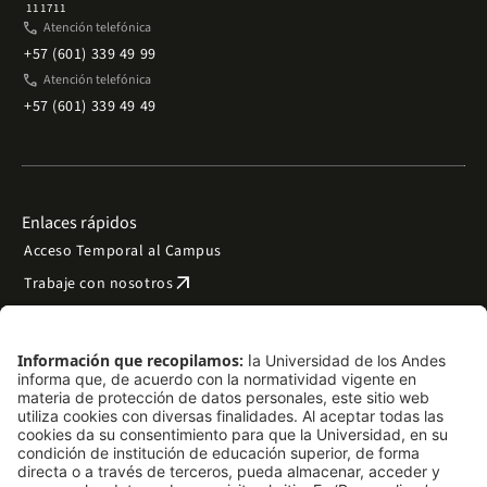
111711
phone
Atención telefónica
+57 (601) 339 49 99
phone
Atención telefónica
+57 (601) 339 49 49
Enlaces rápidos
Acceso Temporal al Campus
arrow_outward
Trabaje con nosotros
arrow_outward
Emergencias
Preguntas frecuentes
arrow_outward
Filantropía y donaciones
arrow_outward
Mapa del sitio