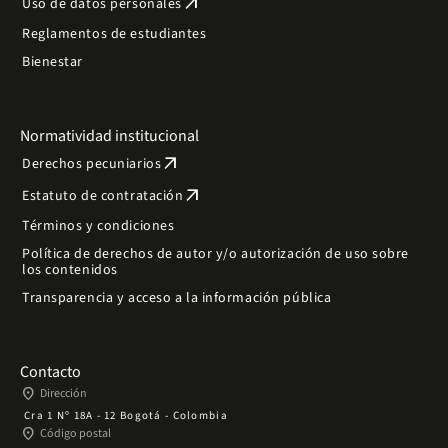
arrow_outward
Uso de datos personales
Reglamentos de estudiantes
Bienestar
Normatividad institucional
arrow_outward
Derechos pecuniarios
arrow_outward
Estatuto de contratación
Términos y condiciones
Política de derechos de autor y/o autorización de uso sobre
los contenidos
Transparencia y acceso a la información pública
Contacto
place
Dirección
Cra 1 Nº 18A - 12 Bogotá - Colombia
place
Código postal