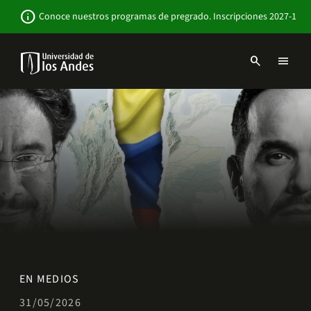
Pasar
Newsbar
info
Conoce nuestros programas de pregrado. Inscripciones 2027-1
al
contenido
principal
search
menu
Menu
links
Navbar
-
Sitio
Institucional
EN MEDIOS
31/05/2026