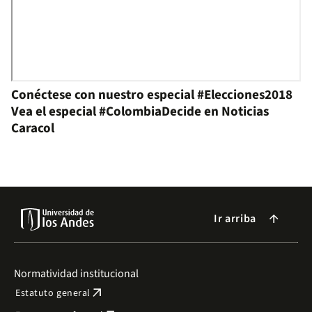
Conéctese con nuestro especial #Elecciones2018
Vea el especial #ColombiaDecide en Noticias
Caracol
Ir arriba
arrow_forward
Normatividad institucional
arrow_outward
Estatuto general