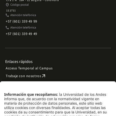
Cra 1 Nº 18A - 12 Bogotá - Colombia
place
Código postal
111711
phone
Atención telefónica
+57 (601) 339 49 99
phone
Atención telefónica
+57 (601) 339 49 49
Enlaces rápidos
Acceso Temporal al Campus
arrow_outward
Trabaje con nosotros
arrow_outward
Emergencias
Preguntas frecuentes
arrow_outward
Filantropía y donaciones
arrow_outward
Mapa del sitio