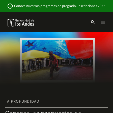
Pasar
Newsbar
info
Conoce nuestros programas de pregrado. Inscripciones 2027-1
al
contenido
principal
search
menu
Menu
links
Navbar
-
Sitio
Institucional
A PROFUNDIDAD