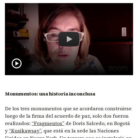
Remote video URL
CPOL024-1 Libro paz 5 años y estr
play_circle
Monumentos: una historia inconclusa
De los tres monumentos que se acordaron construirse
luego de la firma del acuerdo de paz, solo dos fueron
realizados:
“Fragmentos”
de Doris Salcedo, en Bogotá
y
“Kusikawsay”
, que está en la sede las Naciones