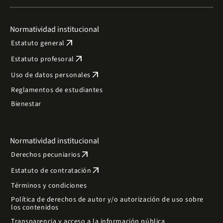
Normatividad institucional
arrow_outward
Estatuto general
arrow_outward
Estatuto profesoral
arrow_outward
Uso de datos personales
Reglamentos de estudiantes
Bienestar
Normatividad institucional
arrow_outward
Derechos pecuniarios
arrow_outward
Estatuto de contratación
Términos y condiciones
Política de derechos de autor y/o autorización de uso sobre
los contenidos
Transparencia y acceso a la información pública