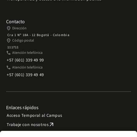
Contacto
place
Dirección
Cra 1 Nº 18A - 12 Bogotá - Colombia
place
Código postal
111711
phone
Atención telefónica
+57 (601) 339 49 99
phone
Atención telefónica
+57 (601) 339 49 49
Enlaces rápidos
Acceso Temporal al Campus
arrow_outward
Trabaje con nosotros
arrow_outward
Emergencias