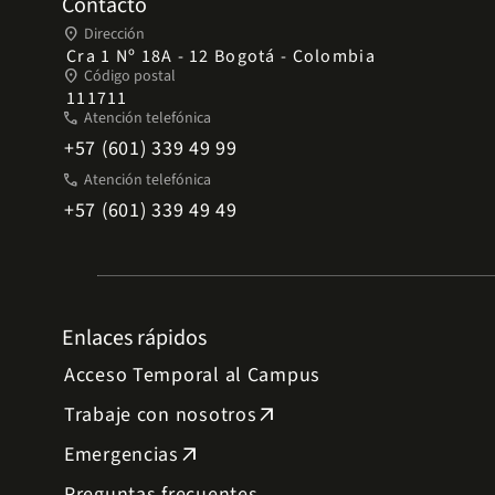
Contacto
place
Dirección
Cra 1 Nº 18A - 12 Bogotá - Colombia
place
Código postal
111711
phone
Atención telefónica
+57 (601) 339 49 99
phone
Atención telefónica
+57 (601) 339 49 49
Enlaces rápidos
Acceso Temporal al Campus
Trabaje con nosotros
arrow_outward
Emergencias
arrow_outward
Preguntas frecuentes