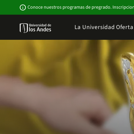
Pasar
Newsbar
info
Conoce nuestros programas de pregrado. Inscripcio
al
contenido
principal
Menu
La Universidad
Ofert
links
Navbar
-
Sitio
Institucional