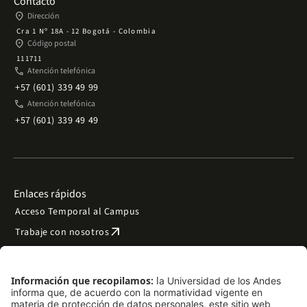
Contacto
place
Dirección
Cra 1 Nº 18A - 12 Bogotá - Colombia
place
Código postal
111711
phone
Atención telefónica
+57 (601) 339 49 99
phone
Atención telefónica
+57 (601) 339 49 49
Enlaces rápidos
Acceso Temporal al Campus
arrow_outward
Trabaje con nosotros
arrow_outward
Emergencias
Preguntas frecuentes
arrow_outward
Filantropía y donaciones