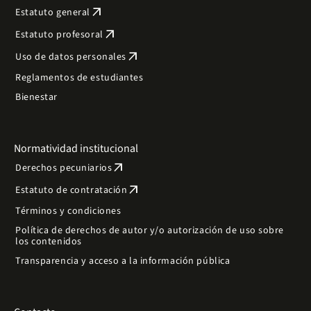
arrow_outward
Estatuto general
arrow_outward
Estatuto profesoral
arrow_outward
Uso de datos personales
Reglamentos de estudiantes
Bienestar
Normatividad institucional
arrow_outward
Derechos pecuniarios
arrow_outward
Estatuto de contratación
Términos y condiciones
Política de derechos de autor y/o autorización de uso sobre
los contenidos
Transparencia y acceso a la información pública