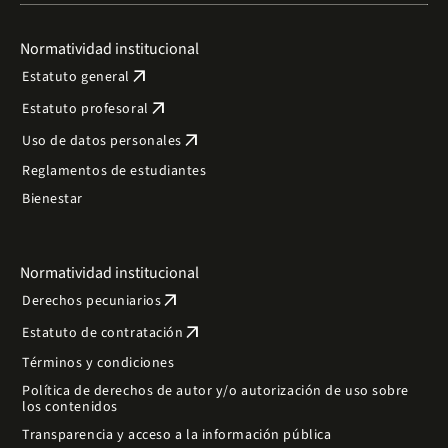
Normatividad institucional
arrow_outward
Estatuto general
arrow_outward
Estatuto profesoral
arrow_outward
Uso de datos personales
Reglamentos de estudiantes
Bienestar
Normatividad institucional
arrow_outward
Derechos pecuniarios
arrow_outward
Estatuto de contratación
Términos y condiciones
Política de derechos de autor y/o autorización de uso sobre
los contenidos
Transparencia y acceso a la información pública