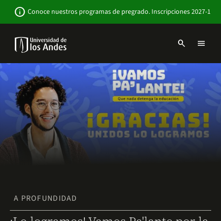
Pasar
Newsbar
info
Conoce nuestros programas de pregrado. Inscripciones 2027-1
al
contenido
principal
search
menu
Menu
links
Navbar
-
Sitio
Institucional
A PROFUNDIDAD