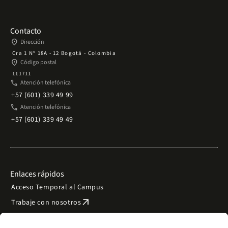
Contacto
place
Dirección
Cra 1 Nº 18A - 12 Bogotá - Colombia
place
Código postal
111711
phone
Atención telefónica
+57 (601) 339 49 99
phone
Atención telefónica
+57 (601) 339 49 49
Enlaces rápidos
Acceso Temporal al Campus
arrow_outward
Trabaje con nosotros
arrow_outward
Emergencias