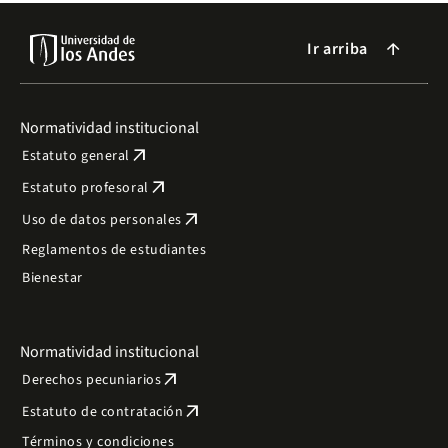
Ir arriba
arrow_forward
Normatividad institucional
arrow_outward
Estatuto general
arrow_outward
Estatuto profesoral
arrow_outward
Uso de datos personales
Reglamentos de estudiantes
Bienestar
Normatividad institucional
arrow_outward
Derechos pecuniarios
arrow_outward
Estatuto de contratación
Términos y condiciones