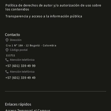
Política de derechos de autor y/o autorización de uso sobre
los contenidos
Transparencia y acceso a la información pública
Contacto
place
Dirección
Cra 1 Nº 18A - 12 Bogotá - Colombia
place
Código postal
111711
phone
Atención telefónica
+57 (601) 339 49 99
phone
Atención telefónica
+57 (601) 339 49 49
Enlaces rápidos
Acceso Temporal al Campus