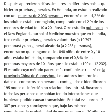
Después aparecieron cifras similares en diferentes países que
hicieron pruebas generales. En Holanda, un estudio realizado
con una
muestra de 2 096 personas
encontró que el 4,2 % de
los adultos estaba contagiado, comparado con el 2 % de los
menores de edad (de 10 a 20 años). Otro estudio
publicado
en
el New England Journal of Medicine muestra que en Islandia,
tras realizar pruebas generales voluntarias (a 10 797
personas) y una general aleatoria (a 2 283 personas),
encontraron que ninguno de los 848 niños de entre 0 y 10
años estaba infectado, comparado con el 0,8 % de las
personas mayores de 10 años que sí lo estaba (100 de 12 232).
El estudio cuyo método parece más confiable se realizó en
la
provincia China de Guangzhou
. Los autores tomaron los
datos de contactos con personas contagiadas e identificaron
195 nodos de infección no relacionados entre sí. Buscaron a
todas las personas que habían tenido interacciones que
hubieran podido causar transmisión. En total evaluaron a 2
387 personas y concluyeron que, bajo las mismas
condiciones, la probabilidad de que un menor de 20 años se