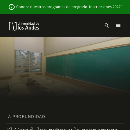
Pasar
Newsbar
info
Conoce nuestros programas de pregrado. Inscripciones 2027-1
al
contenido
principal
search
menu
Menu
links
Navbar
-
Sitio
Institucional
A PROFUNDIDAD