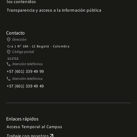
los contenidos
Transparencia y acceso a la información pública
Contacto
place
Dirección
Cra 1 Nº 18A - 12 Bogotá - Colombia
place
Código postal
111711
phone
Atención telefónica
+57 (601) 339 49 99
phone
Atención telefónica
+57 (601) 339 49 49
Enlaces rápidos
Acceso Temporal al Campus
arrow_outward
Trabaje con nosotros