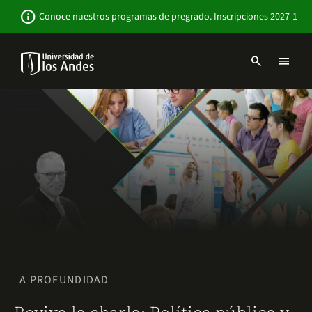
Pasar
Newsbar
info
Conoce nuestros programas de pregrado. Inscripciones 2027-1
al
contenido
principal
search
menu
Menu
links
Navbar
-
Sitio
Institucional
A PROFUNDIDAD