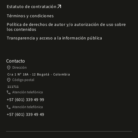
arrow_outward
Estatuto de contratación
Términos y condiciones
Política de derechos de autor y/o autorización de uso sobre
los contenidos
Transparencia y acceso a la información pública
Contacto
place
Dirección
Cra 1 Nº 18A - 12 Bogotá - Colombia
place
Código postal
111711
phone
Atención telefónica
+57 (601) 339 49 99
phone
Atención telefónica
+57 (601) 339 49 49