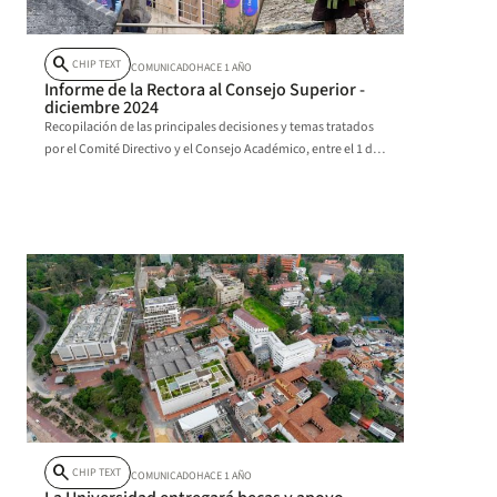
search
CHIP TEXT
COMUNICADO
HACE 1 AÑO
Informe de la Rectora al Consejo Superior -
diciembre 2024
Recopilación de las principales decisiones y temas tratados
por el Comité Directivo y el Consejo Académico, entre el 1 de
septiembre y el 30 de noviembre de 2024. Así mismo, se
incluyen algunos hechos de interés.
search
CHIP TEXT
COMUNICADO
HACE 1 AÑO