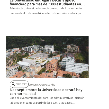
La Universidad entregará becas y apoyo
financiero para más de 7300 estudiantes en
2025
Además, la Universidad anuncia que no habrá un aumento
real en el valor de la matrícula del próximo año, es decir que
no tendrá un incremento superior a la inflación (IPC).
search
CHIP TEXT
COMUNICADO
HACE 1 AÑO
6 de septiembre: la Universidad operará hoy
con normalidad
Dado el levantamiento del paro, los administrativos iniciarán
labores en el campus partir de las 8 a.m. y las clases
retornarán a la presencialidad a las 2 p.m.