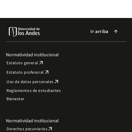
2021.
Ir arriba
arrow_forward
Normatividad institucional
arrow_outward
Estatuto general
arrow_outward
Estatuto profesoral
arrow_outward
Uso de datos personales
Reglamentos de estudiantes
Bienestar
Normatividad institucional
arrow_outward
Derechos pecuniarios