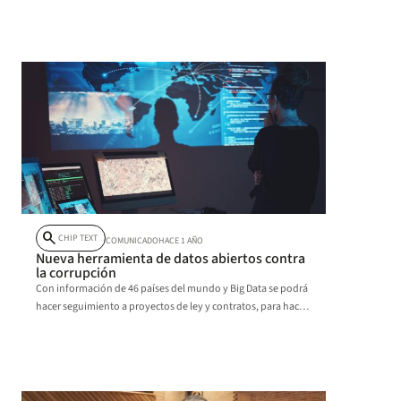
search
CHIP TEXT
COMUNICADO
HACE 1 AÑO
Nueva herramienta de datos abiertos contra
la corrupción
Con información de 46 países del mundo y Big Data se podrá
hacer seguimiento a proyectos de ley y contratos, para hacer
investigación y veeduría ciudadana.