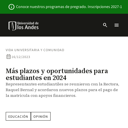
Pasar
Newsbar
info
Conoce nuestros programas de pregrado. Inscripciones 2027-1
al
contenido
principal
search
menu
Menu
links
Navbar
-
Sitio
VIDA UNIVERSITARIA Y COMUNIDAD
Institucional
calendar_month
16/12/2023
Más plazos y oportunidades para
estudiantes en 2024
Representantes estudiantiles se reunieron con la Rectora,
Raquel Bernal y acordaron nuevos plazos para el pago de
la matrícula con apoyos financieros.
EDUCACIÓN
OPINIÓN