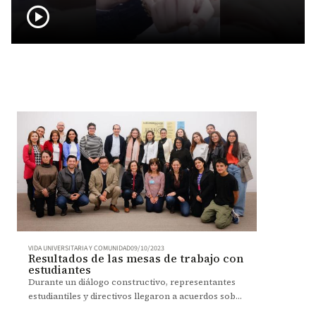
play_circle
VIDA UNIVERSITARIA Y COMUNIDAD
09/10/2023
Resultados de las mesas de trabajo con
estudiantes
Durante un diálogo constructivo, representantes
estudiantiles y directivos llegaron a acuerdos sobre
diversas solicitudes presentadas por los