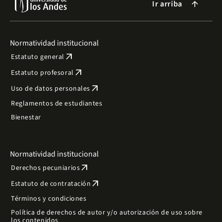
Ir arriba
arrow_forward
Normatividad institucional
arrow_outward
Estatuto general
arrow_outward
Estatuto profesoral
arrow_outward
Uso de datos personales
Reglamentos de estudiantes
Bienestar
Normatividad institucional
arrow_outward
Derechos pecuniarios
arrow_outward
Estatuto de contratación
Términos y condiciones
Política de derechos de autor y/o autorización de uso sobre
los contenidos