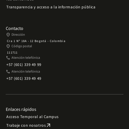
Transparencia y acceso a la información pública
Contacto
place
Dirección
Cra 1 Nº 18A - 12 Bogotá - Colombia
place
Código postal
111711
phone
Atención telefónica
+57 (601) 339 49 99
phone
Atención telefónica
+57 (601) 339 49 49
Enlaces rápidos
Acceso Temporal al Campus
arrow_outward
Trabaje con nosotros