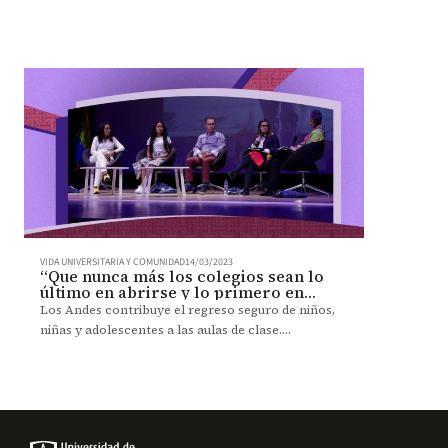
estudiantes.
VIDA UNIVERSITARIA Y COMUNIDAD
14/03/2023
“Que nunca más los colegios sean lo
último en abrirse y lo primero en
cerrarse”
Los Andes contribuye el regreso seguro de niños,
niñas y adolescentes a las aulas de clase.
Resultados del proyecto “Volvamos seguros al
colegio”.