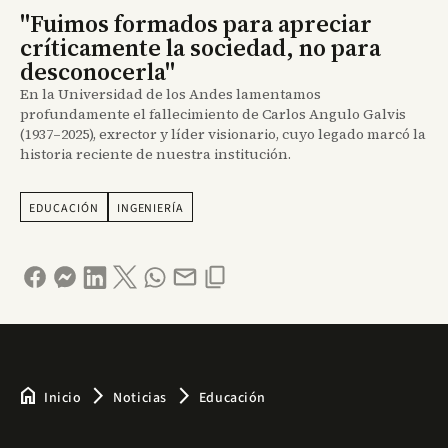
"Fuimos formados para apreciar
críticamente la sociedad, no para
desconocerla"
En la Universidad de los Andes lamentamos
profundamente el fallecimiento de Carlos Angulo Galvis
(1937–2025), exrector y líder visionario, cuyo legado marcó la
historia reciente de nuestra institución.
EDUCACIÓN
INGENIERÍA
home
arrow_forward_ios
arrow_forward_ios
Inicio
Noticias
Educación