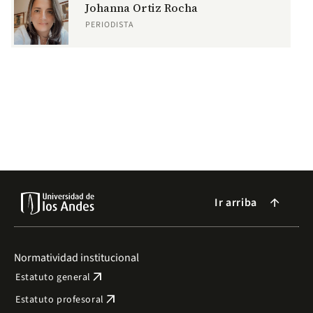
Johanna Ortiz Rocha
PERIODISTA
Ir arriba
arrow_forward
Normatividad institucional
arrow_outward
Estatuto general
arrow_outward
Estatuto profesoral