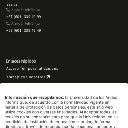
111711
phone
Atención telefónica
+57 (601) 339 49 99
phone
Atención telefónica
+57 (601) 339 49 49
Enlaces rápidos
Acceso Temporal al Campus
arrow_outward
Trabaje con nosotros
arrow_outward
Emergencias
Preguntas frecuentes
arrow_outward
Filantropía y donaciones
arrow_outward
Mapa del sitio