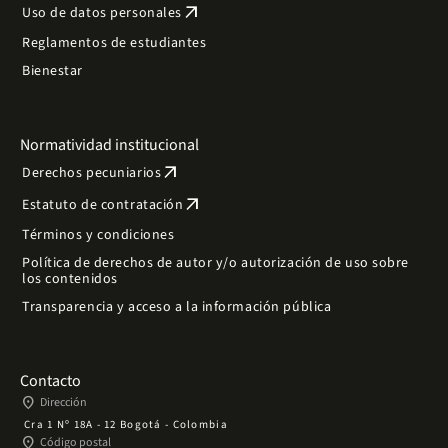
arrow_outward
Uso de datos personales
Reglamentos de estudiantes
Bienestar
Normatividad institucional
arrow_outward
Derechos pecuniarios
arrow_outward
Estatuto de contratación
Términos y condiciones
Política de derechos de autor y/o autorización de uso sobre
los contenidos
Transparencia y acceso a la información pública
Contacto
place
Dirección
Cra 1 Nº 18A - 12 Bogotá - Colombia
place
Código postal