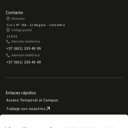
Contacto
place
Dirección
Cra 1 Nº 18A - 12 Bogotá - Colombia
place
Código postal
111711
phone
Atención telefónica
+57 (601) 339 49 99
phone
Atención telefónica
+57 (601) 339 49 49
Enlaces rápidos
Acceso Temporal al Campus
arrow_outward
Trabaje con nosotros
arrow_outward
Emergencias
Preguntas frecuentes