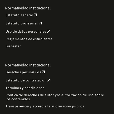
Normatividad institucional
arrow_outward
Estatuto general
arrow_outward
Estatuto profesoral
arrow_outward
Uso de datos personales
Reglamentos de estudiantes
Bienestar
Normatividad institucional
arrow_outward
Derechos pecuniarios
arrow_outward
Estatuto de contratación
Términos y condiciones
Política de derechos de autor y/o autorización de uso sobre
los contenidos
Transparencia y acceso a la información pública