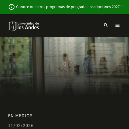
Pasar
Newsbar
info
Conoce nuestros programas de pregrado. Inscripciones 2027-1
al
contenido
principal
search
menu
Menu
links
Navbar
-
Sitio
Institucional
EN MEDIOS
11/02/2026