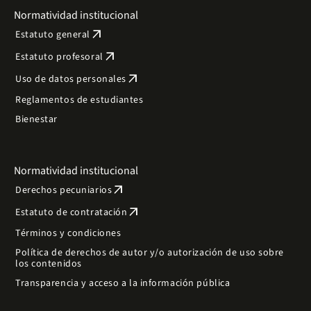
Normatividad institucional
arrow_outward
Estatuto general
arrow_outward
Estatuto profesoral
arrow_outward
Uso de datos personales
Reglamentos de estudiantes
Bienestar
Normatividad institucional
arrow_outward
Derechos pecuniarios
arrow_outward
Estatuto de contratación
Términos y condiciones
Política de derechos de autor y/o autorización de uso sobre
los contenidos
Transparencia y acceso a la información pública