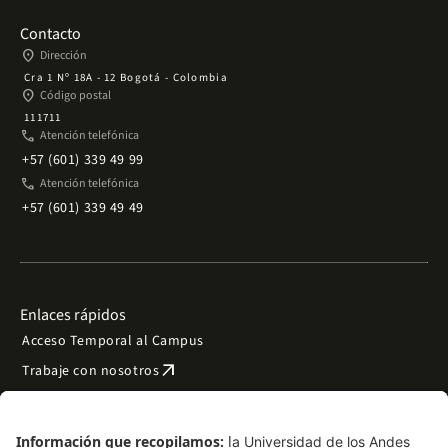
Contacto
place
Dirección
Cra 1 Nº 18A - 12 Bogotá - Colombia
place
Código postal
111711
phone
Atención telefónica
+57 (601) 339 49 99
phone
Atención telefónica
+57 (601) 339 49 49
Enlaces rápidos
Acceso Temporal al Campus
arrow_outward
Trabaje con nosotros
arrow_outward
Emergencias
Preguntas frecuentes