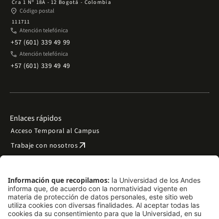
Cra 1 Nº 18A - 12 Bogotá - Colombia
place
Código postal
111711
phone
Atención telefónica
+57 (601) 339 49 99
phone
Atención telefónica
+57 (601) 339 49 49
Enlaces rápidos
Acceso Temporal al Campus
arrow_outward
Trabaje con nosotros
arrow_outward
Emergencias
Preguntas frecuentes
arrow_outward
Filantropía y donaciones
arrow_outward
Mapa del sitio