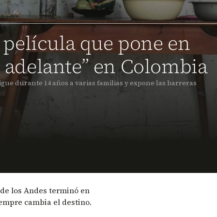
la película que pone en
r adelante” en Colombia
ue durante 14 años a varias familias y expone las barreras
de los Andes terminó en
iempre cambia el destino.