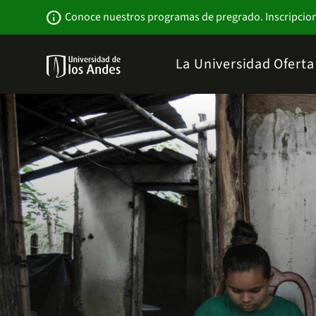
Pasar
Newsbar
info
Conoce nuestros programas de pregrado. Inscripcio
al
contenido
principal
Menu
La Universidad
Ofert
links
Navbar
-
Sitio
Institucional