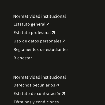
Normatividad institucional
Estatuto general
arrow_outward
Estatuto profesoral
arrow_outward
Uso de datos personales
arrow_outward
Reglamentos de estudiantes
Bienestar
Normatividad institucional
Derechos pecuniarios
arrow_outward
Estatuto de contratación
arrow_outward
Términos y condiciones