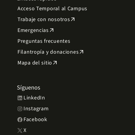
Acceso Temporal al Campus
Trabaje con nosotros
arrow_outward
Emergencias
arrow_outward
Preguntas frecuentes
Filantropía y donaciones
arrow_outward
Mapa del sitio
arrow_outward
Síguenos
LinkedIn
Instagram
Facebook
X