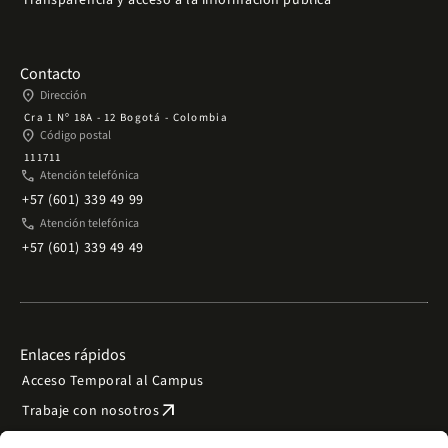
Transparencia y acceso a la información pública
Contacto
place
Dirección
Cra 1 Nº 18A - 12 Bogotá - Colombia
place
Código postal
111711
phone
Atención telefónica
+57 (601) 339 49 99
phone
Atención telefónica
+57 (601) 339 49 49
Enlaces rápidos
Acceso Temporal al Campus
arrow_outward
Trabaje con nosotros
arrow_outward
Emergencias