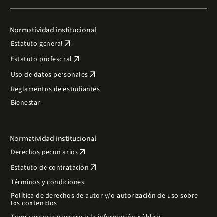
Normatividad institucional
arrow_outward
Estatuto general
arrow_outward
Estatuto profesoral
arrow_outward
Uso de datos personales
Reglamentos de estudiantes
Bienestar
Normatividad institucional
arrow_outward
Derechos pecuniarios
arrow_outward
Estatuto de contratación
Términos y condiciones
Política de derechos de autor y/o autorización de uso sobre
los contenidos