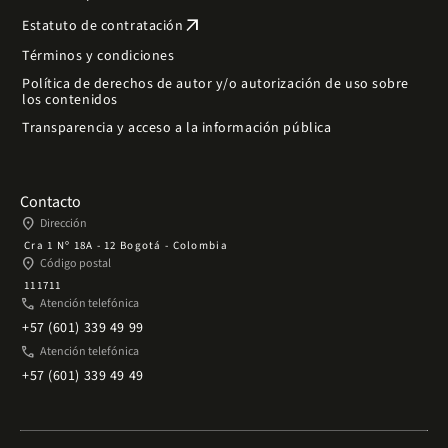
arrow_outward
Estatuto de contratación
Términos y condiciones
Política de derechos de autor y/o autorización de uso sobre
los contenidos
Transparencia y acceso a la información pública
Contacto
place
Dirección
Cra 1 Nº 18A - 12 Bogotá - Colombia
place
Código postal
111711
phone
Atención telefónica
+57 (601) 339 49 99
phone
Atención telefónica
+57 (601) 339 49 49