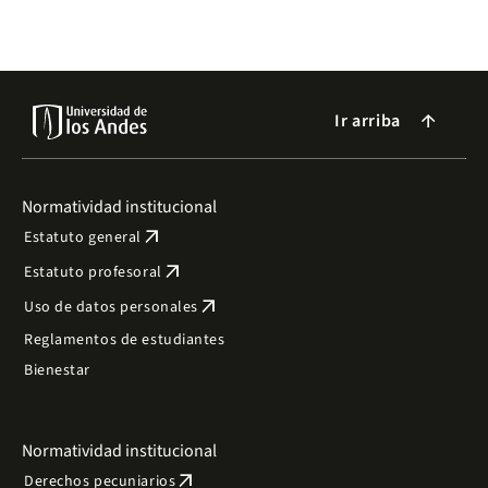
Ir arriba
arrow_forward
Normatividad institucional
arrow_outward
Estatuto general
arrow_outward
Estatuto profesoral
arrow_outward
Uso de datos personales
Reglamentos de estudiantes
Bienestar
Normatividad institucional
arrow_outward
Derechos pecuniarios