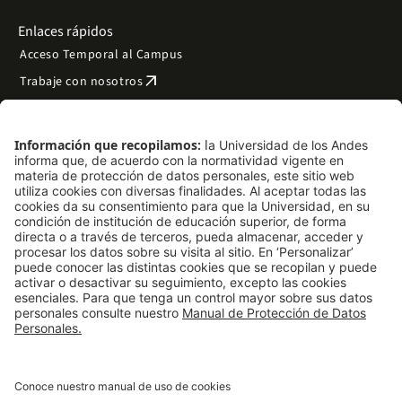
Enlaces rápidos
Acceso Temporal al Campus
arrow_outward
Trabaje con nosotros
arrow_outward
Emergencias
Preguntas frecuentes
arrow_outward
Filantropía y donaciones
arrow_outward
Mapa del sitio
Síguenos
LinkedIn
Instagram
Facebook
X
TikTok