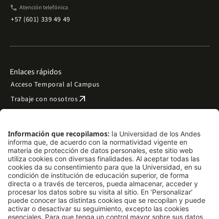
phone
Atención telefónica
+57 (601) 339 49 49
Enlaces rápidos
Acceso Temporal al Campus
arrow_outward
Trabaje con nosotros
arrow_outward
Emergencias
Preguntas frecuentes
arrow_outward
Filantropía y donaciones
arrow_outward
Mapa del sitio
Síguenos
LinkedIn