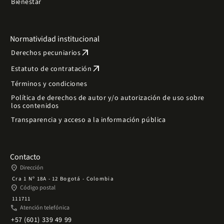
Bienestar
Normatividad institucional
arrow_outward
Derechos pecuniarios
arrow_outward
Estatuto de contratación
Términos y condiciones
Política de derechos de autor y/o autorización de uso sobre
los contenidos
Transparencia y acceso a la información pública
Contacto
place
Dirección
Cra 1 Nº 18A - 12 Bogotá - Colombia
place
Código postal
111711
phone
Atención telefónica
+57 (601) 339 49 99