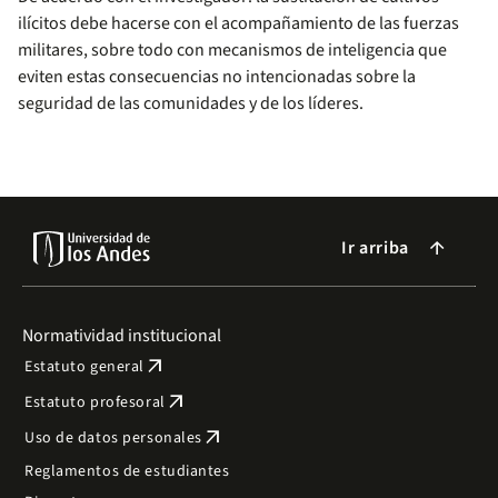
ilícitos debe hacerse con el acompañamiento de las fuerzas
militares, sobre todo con mecanismos de inteligencia que
eviten estas consecuencias no intencionadas sobre la
seguridad de las comunidades y de los líderes.
Ir arriba
arrow_forward
Normatividad institucional
arrow_outward
Estatuto general
arrow_outward
Estatuto profesoral
arrow_outward
Uso de datos personales
Reglamentos de estudiantes