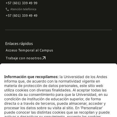
+57 (601) 339 49 99
phone
Atención telefónica
+57 (601) 339 49 49
Enlaces rápidos
Acceso Temporal al Campus
arrow_outward
Trabaje con nosotros
arrow_outward
Emergencias
Preguntas frecuentes
arrow_outward
Filantropía y donaciones
arrow_outward
Mapa del sitio
Síguenos