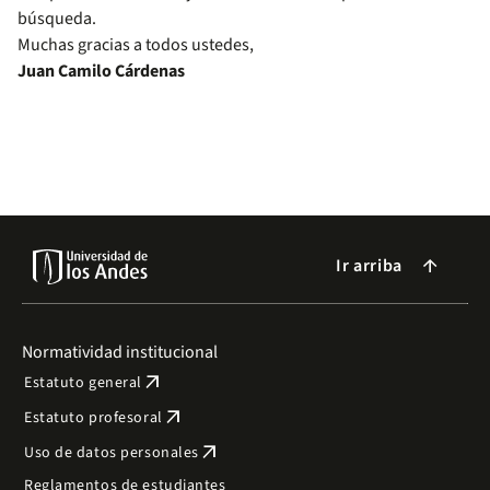
búsqueda.
Muchas gracias a todos ustedes,
Juan Camilo Cárdenas
Ir arriba
arrow_forward
Normatividad institucional
arrow_outward
Estatuto general
arrow_outward
Estatuto profesoral
arrow_outward
Uso de datos personales
Reglamentos de estudiantes