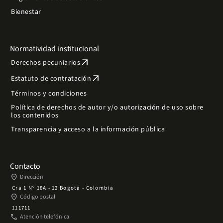
Bienestar
Normatividad institucional
arrow_outward
Derechos pecuniarios
arrow_outward
Estatuto de contratación
Términos y condiciones
Política de derechos de autor y/o autorización de uso sobre
los contenidos
Transparencia y acceso a la información pública
Contacto
place
Dirección
Cra 1 Nº 18A - 12 Bogotá - Colombia
place
Código postal
111711
phone
Atención telefónica