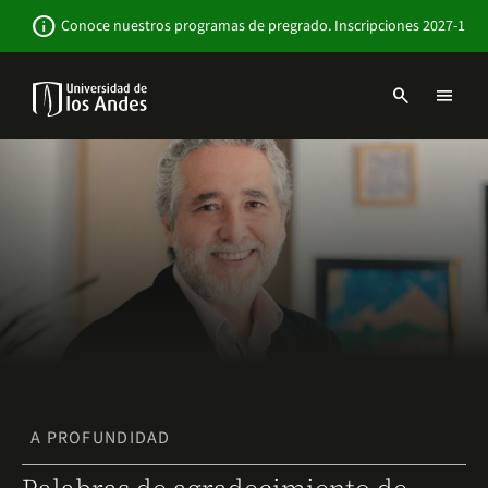
Pasar
Newsbar
info
Conoce nuestros programas de pregrado. Inscripciones 2027-1
al
contenido
principal
search
menu
Menu
links
Navbar
-
Sitio
Institucional
A PROFUNDIDAD