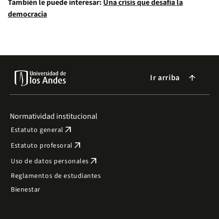
También le puede interesar:
Una crisis que desafía la
democracia
Ir arriba
arrow_forward
Normatividad institucional
arrow_outward
Estatuto general
arrow_outward
Estatuto profesoral
arrow_outward
Uso de datos personales
Reglamentos de estudiantes
Bienestar