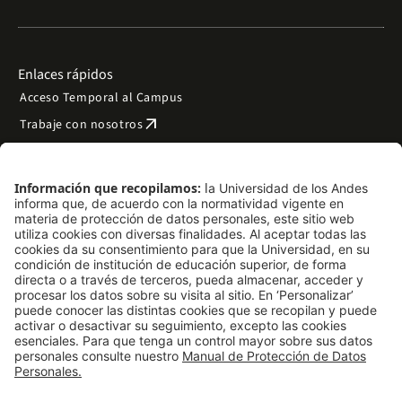
Enlaces rápidos
Acceso Temporal al Campus
arrow_outward
Trabaje con nosotros
arrow_outward
Emergencias
Preguntas frecuentes
arrow_outward
Filantropía y donaciones
arrow_outward
Mapa del sitio
Síguenos
LinkedIn
Instagram
Facebook