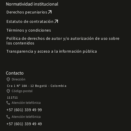
Normatividad institucional
arrow_outward
Derechos pecuniarios
arrow_outward
Estatuto de contratación
Términos y condiciones
Política de derechos de autor y/o autorización de uso sobre
los contenidos
Transparencia y acceso a la información pública
Contacto
place
Dirección
Cra 1 Nº 18A - 12 Bogotá - Colombia
place
Código postal
111711
phone
Atención telefónica
+57 (601) 339 49 99
phone
Atención telefónica
+57 (601) 339 49 49