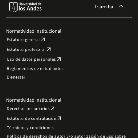
Ir arriba
arrow_forward
Normatividad institucional
arrow_outward
Estatuto general
arrow_outward
Estatuto profesoral
arrow_outward
Uso de datos personales
Reglamentos de estudiantes
Bienestar
Normatividad institucional
arrow_outward
Derechos pecuniarios
arrow_outward
Estatuto de contratación
Términos y condiciones
Política de derechos de autor y/o autorización de uso sobre