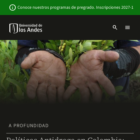
Pasar
Newsbar
info
Conoce nuestros programas de pregrado. Inscripciones 2027-1
al
contenido
principal
search
menu
Menu
links
Navbar
-
Sitio
Institucional
A PROFUNDIDAD