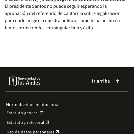
El presidente Santos no puede seguir esperando la
aprobación del referendo de California sobre legalización
para darle un giro a nuestra política, como lo ha hecho en
tantos otros frentes con singular tino y éxito.
Ir arriba
arrow_forward
Normatividad institucional
arrow_outward
Estatuto general
arrow_outward
Estatuto profesoral
arrow_outward
Uso de datos personales