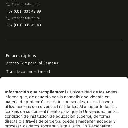
phone
Atención telefónica
+57 (601) 339 49 99
phone
Atención telefónica
+57 (601) 339 49 49
Enlaces rápidos
Acceso Temporal al Campus
arrow_outward
Trabaje con nosotros
arrow_outward
Emergencias
Preguntas frecuentes
arrow_outward
Filantropía y donaciones
arrow_outward
Mapa del sitio