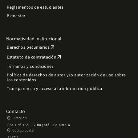
Reglamentos de estudiantes
Bienestar
Normatividad institucional
arrow_outward
Derechos pecuniarios
arrow_outward
Estatuto de contratación
Términos y condiciones
Política de derechos de autor y/o autorización de uso sobre
los contenidos
Transparencia y acceso a la información pública
Contacto
place
Dirección
Cra 1 Nº 18A - 12 Bogotá - Colombia
place
Código postal
111711