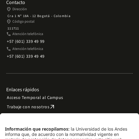
Contacto
place
Dirección
Cra 1 Nº 18A - 12 Bogotá - Colombia
place
Código postal
111711
phone
Atención telefónica
+57 (601) 339 49 99
phone
Atención telefónica
+57 (601) 339 49 49
Enlaces rápidos
Acceso Temporal al Campus
arrow_outward
Trabaje con nosotros
arrow_outward
Emergencias
Preguntas frecuentes
arrow_outward
Filantropía y donaciones