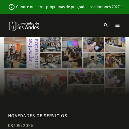
Pasar
Newsbar
info
Conoce nuestros programas de pregrado. Inscripciones 2027-1
al
contenido
principal
search
menu
Menu
links
Navbar
-
Sitio
Institucional
NOVEDADES DE SERVICIOS
08/09/2025