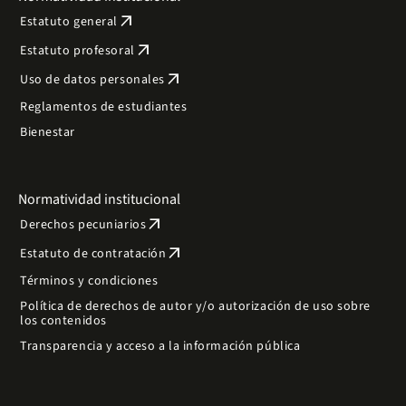
arrow_outward
Estatuto general
arrow_outward
Estatuto profesoral
arrow_outward
Uso de datos personales
Reglamentos de estudiantes
Bienestar
Normatividad institucional
arrow_outward
Derechos pecuniarios
arrow_outward
Estatuto de contratación
Términos y condiciones
Política de derechos de autor y/o autorización de uso sobre
los contenidos
Transparencia y acceso a la información pública